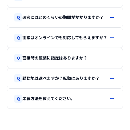
はい、未経験の方も歓迎しています。入社後は先輩
Q
選考にはどのくらいの期間がかかりますか？
社員のサポートのもと、業務システム開発と宝飾業
界の専門知識を少しずつ身につけていただけます。
ご応募から内定まで、通常2〜3週間程度です。書類
現在の社員も大多数が未経験からのスタートです。
Q
面接はオンラインでも対応してもらえますか？
選考の結果は1週間以内にご連絡いたします。ご都合
に合わせて日程調整も可能ですので、お気軽にご相
一次面接はオンラインでの実施が可能です。遠方に
談ください。
Q
面接時の服装に指定はありますか？
お住まいの方もお気軽にご応募ください。最終面接
は原則対面となり、あわせて社内の雰囲気を知って
特に指定はありません。スーツでも私服でも構いま
いただける会社見学も実施しています。
Q
勤務地は選べますか？転勤はありますか？
せんので、リラックスしてお越しください。服装で
選考の合否が変わることはありません。
東京本社（上野）・大阪営業所（心斎橋）のいずれ
Q
応募方法を教えてください。
かで、ご希望を考慮して決定します。原則として転
勤はありませんが、お客様先での導入サポート等で
ページ下部の「お問い合わせ・エントリー」ボタン
出張が発生する場合があります。
から、お問い合わせフォームにてご応募ください。
お問い合わせ種別で「採用について」を選択のう