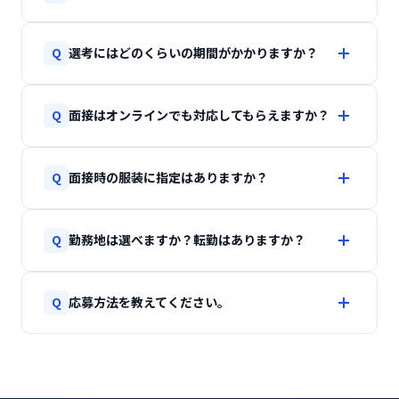
はい、未経験の方も歓迎しています。入社後は先輩
Q
選考にはどのくらいの期間がかかりますか？
社員のサポートのもと、業務システム開発と宝飾業
界の専門知識を少しずつ身につけていただけます。
ご応募から内定まで、通常2〜3週間程度です。書類
現在の社員も大多数が未経験からのスタートです。
Q
面接はオンラインでも対応してもらえますか？
選考の結果は1週間以内にご連絡いたします。ご都合
に合わせて日程調整も可能ですので、お気軽にご相
一次面接はオンラインでの実施が可能です。遠方に
談ください。
Q
面接時の服装に指定はありますか？
お住まいの方もお気軽にご応募ください。最終面接
は原則対面となり、あわせて社内の雰囲気を知って
特に指定はありません。スーツでも私服でも構いま
いただける会社見学も実施しています。
Q
勤務地は選べますか？転勤はありますか？
せんので、リラックスしてお越しください。服装で
選考の合否が変わることはありません。
東京本社（上野）・大阪営業所（心斎橋）のいずれ
Q
応募方法を教えてください。
かで、ご希望を考慮して決定します。原則として転
勤はありませんが、お客様先での導入サポート等で
ページ下部の「お問い合わせ・エントリー」ボタン
出張が発生する場合があります。
から、お問い合わせフォームにてご応募ください。
お問い合わせ種別で「採用について」を選択のう